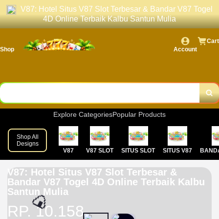
V87: Hotel Situs V87 Slot Terbesar & Bandar V87 Togel
Akses login cepat dan stabil.
4D Online Terbaik Kalbu Santun Mulia

Pasaran lengkap & result resmi.
Cart
Shop
Account
Bonus menarik setiap hari!
Daftar dan login sekarang juga!
Explore Categories
Popular Products
Shop All
Designs
V87
V87 SLOT
SITUS SLOT
SITUS V87
BAND
V87: Hotel Situs V87 Slot Terbesar &
Bandar V87 Togel 4D Online Terbaik Kalbu
Santun Mulia
RP. 10.158