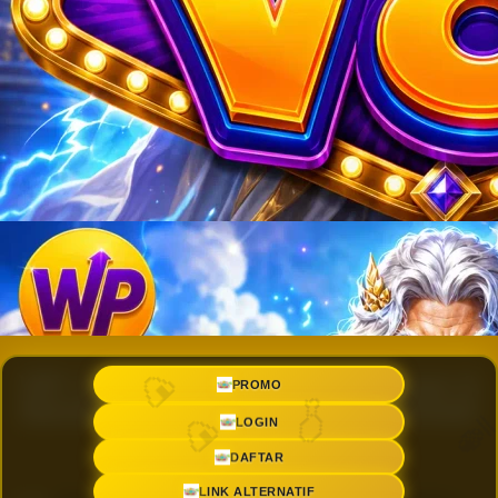
🥘
V87: Hotel Situs V87 Slot Terbesar &
PROMO
Bandar V87 Togel 4D Online Terbaik
LOGIN
Kalbu Santun Mulia
DAFTAR
LINK ALTERNATIF